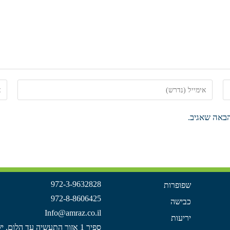
באה שאגיב.
972-3-9632828
שפופרות​
972-8-8606425
כבישה
Info@amraz.co.il
יריעות
ספיר 1 אזור התעשיה עד הלום, ישראל